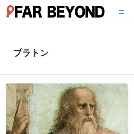
内
容
を
ス
キ
ッ
プ
プラトン