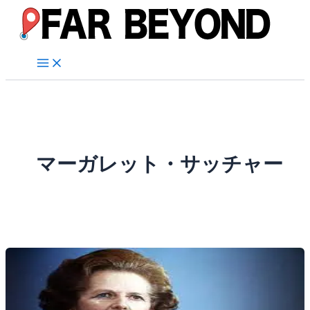
内
容
を
ス
キ
ッ
プ
マーガレット・サッチャー