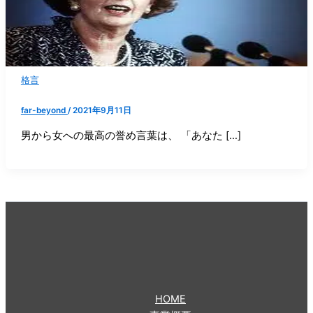
格言
far-beyond
/
2021年9月11日
男から女への最高の誉め言葉は、 「あなた […]
HOME