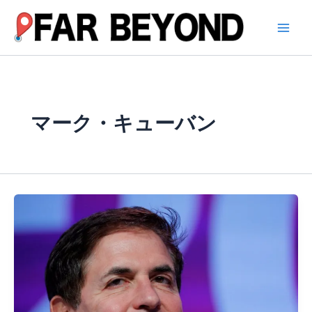
内
容
を
ス
キ
ッ
プ
マーク・キューバン