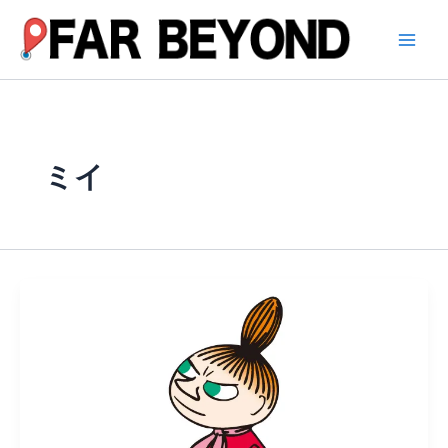
内
容
を
ス
キ
ッ
プ
ミイ