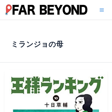
内
容
を
ス
キ
ッ
プ
ミランジョの母