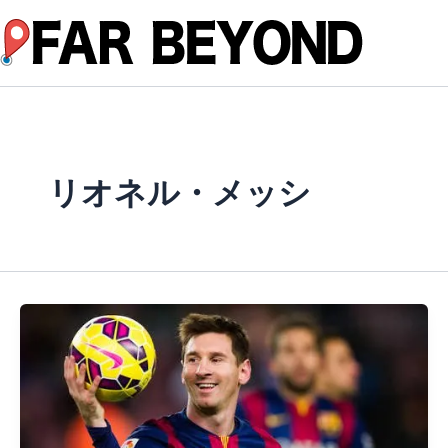
内
容
を
ス
キ
ッ
プ
リオネル・メッシ