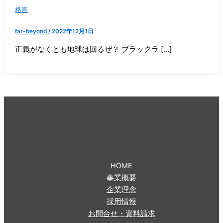
格言
far-beyond
/
2022年12月1日
正義がなくとも地球は回るぜ？ ブラックラ […]
HOME
事業概要
企業理念
採用情報
お問合せ・資料請求