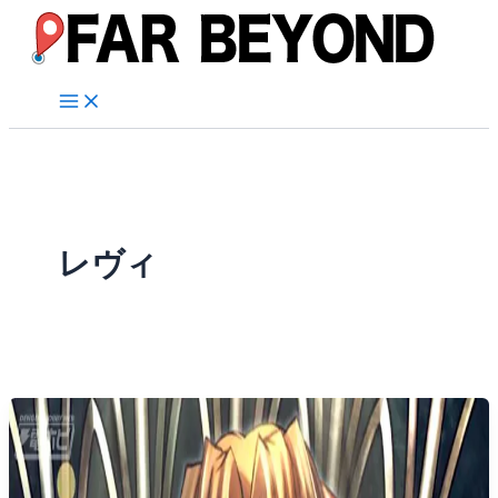
内
容
を
ス
キ
ッ
プ
レヴィ