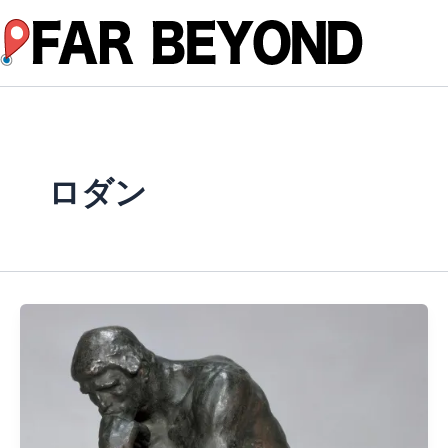
内
容
を
ス
キ
ッ
プ
ロダン