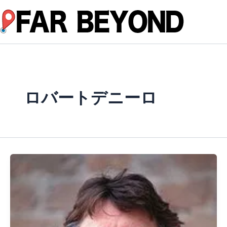
内
容
を
ス
キ
ッ
プ
ロバートデニーロ