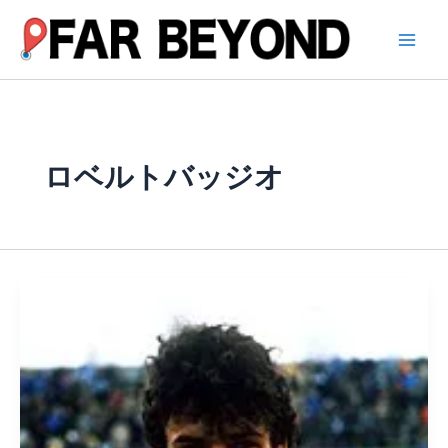
内
容
を
ス
キ
ッ
プ
ロベルトバッジオ