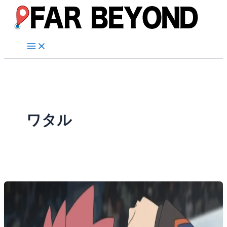
内
容
を
ス
キ
ッ
プ
ワタル