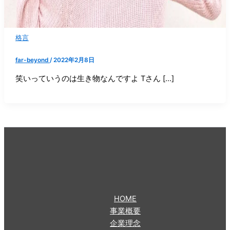
格言
far-beyond
/
2022年2月8日
笑いっていうのは生き物なんですよ Tさん […]
HOME
事業概要
企業理念