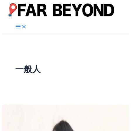
内
容
を
ス
キ
ッ
プ
一般人