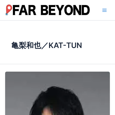
内
容
を
ス
キ
ッ
プ
亀梨和也／KAT-TUN