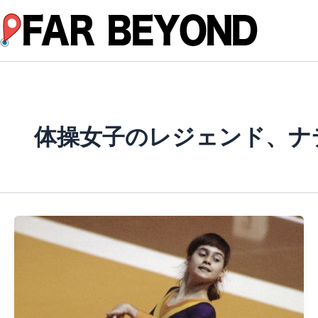
内
容
を
ス
キ
ッ
プ
体操女子のレジェンド、ナ