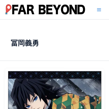
内
容
を
ス
キ
ッ
プ
冨岡義勇