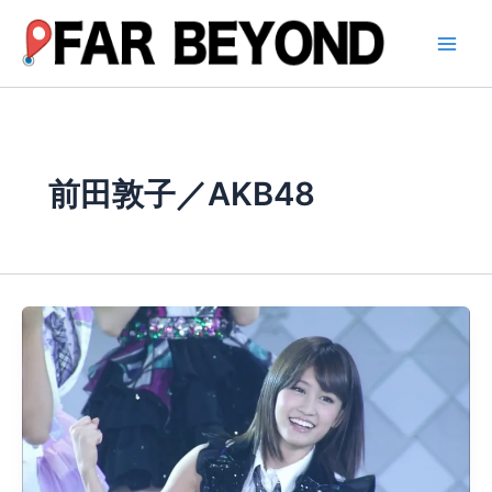
内
容
を
ス
キ
ッ
プ
前田敦子／AKB48