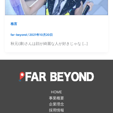
格言
far-beyond
/
2021年10月20日
秋元(康)さんは顔が綺麗な人が好きじゃな […]
HOME
事業概要
企業理念
採用情報