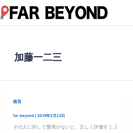
内
容
を
ス
キ
ッ
プ
加藤一二三
格言
far-beyond
/
2019年2月23日
その人に対して愛情がないと、正しく評価す […]