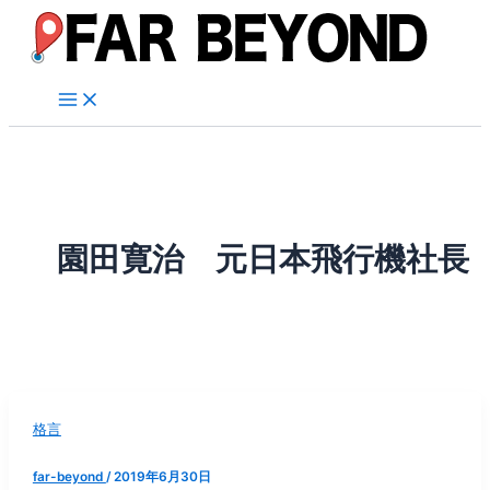
内
容
を
ス
キ
ッ
プ
園田寛治 元日本飛行機社長
格言
far-beyond
/
2019年6月30日