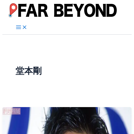
内
容
を
ス
キ
ッ
プ
堂本剛