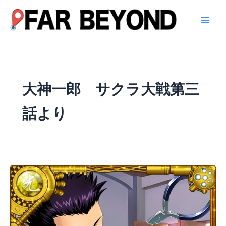
内
容
を
ス
キ
ッ
プ
大神一郎 サクラ大戦第三
話より