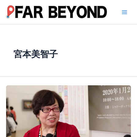
内
容
を
ス
キ
ッ
プ
宮本美智子