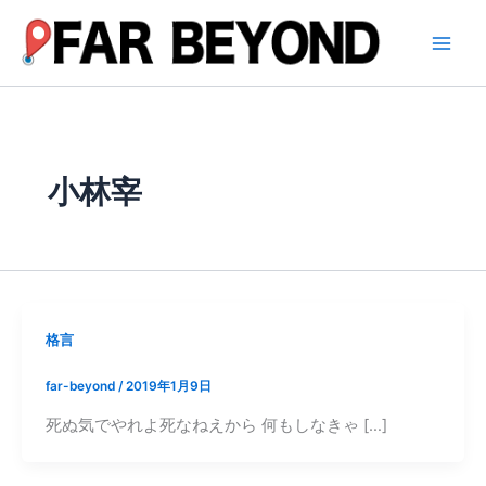
内
容
を
ス
キ
ッ
プ
小林宰
格言
far-beyond
/
2019年1月9日
死ぬ気でやれよ死なねえから 何もしなきゃ […]