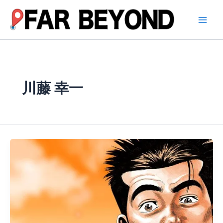
内
容
を
ス
キ
ッ
プ
川藤 幸一