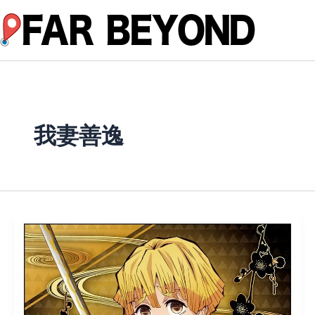
内
容
を
ス
キ
ッ
プ
我妻善逸