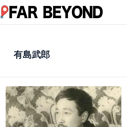
内
容
を
ス
キ
ッ
プ
有島武郎