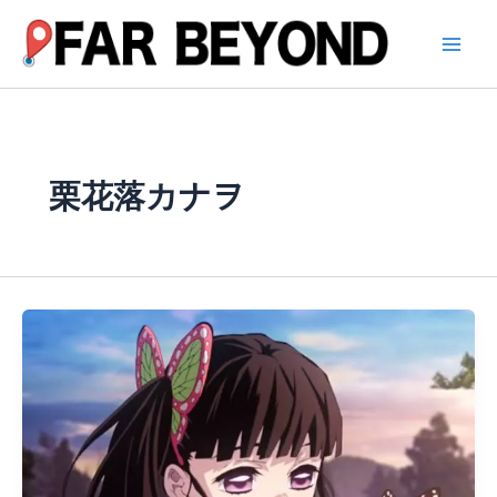
内
容
を
ス
キ
ッ
プ
栗花落カナヲ