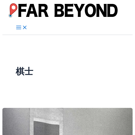
内
容
を
ス
キ
ッ
プ
棋士