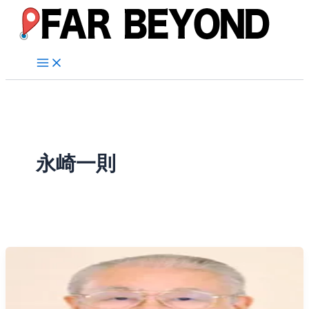
内
容
を
ス
キ
ッ
プ
永崎一則