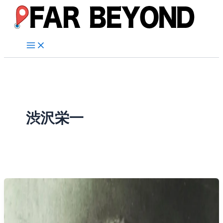
内
容
を
ス
キ
ッ
プ
渋沢栄一