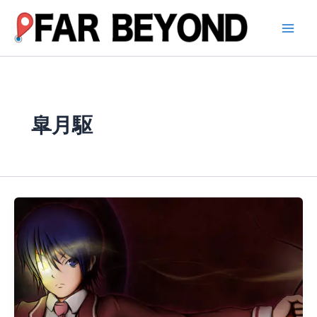
内
容
を
ス
キ
ッ
プ
皐月駆