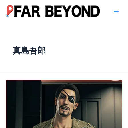
内
容
を
ス
キ
ッ
プ
真島吾郎