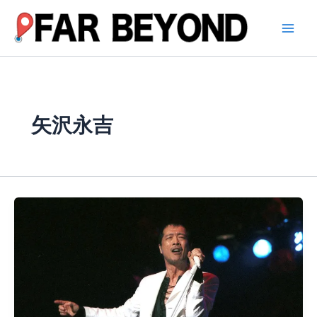
内
容
を
ス
キ
ッ
プ
矢沢永吉