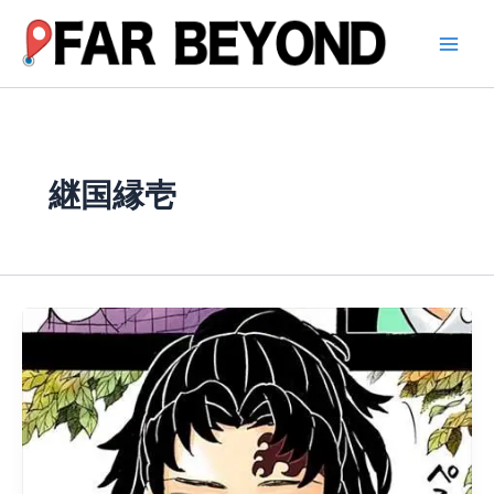
内
容
を
ス
キ
ッ
プ
継国縁壱