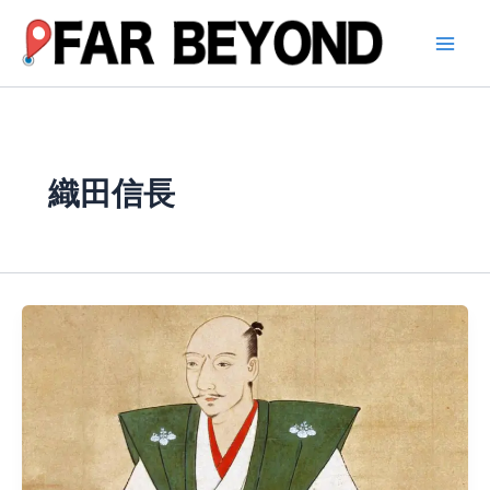
内
容
を
ス
キ
ッ
プ
織田信長