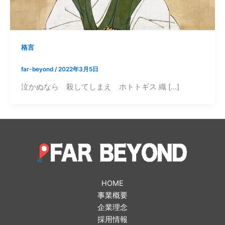
格言
far-beyond
/
2022年3月5日
泣かぬなら 殺してしまえ ホトトギス 織 […]
HOME
事業概要
企業理念
採用情報