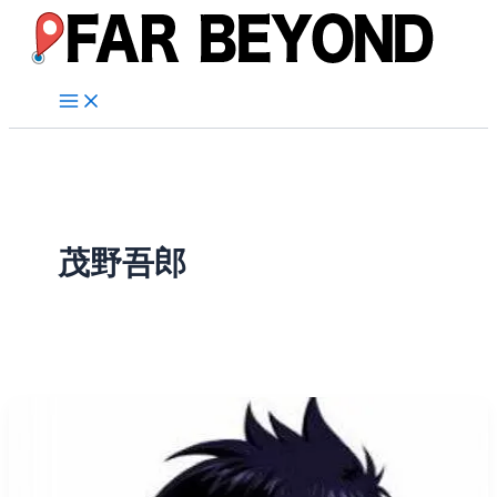
内
容
を
ス
キ
ッ
プ
茂野吾郎