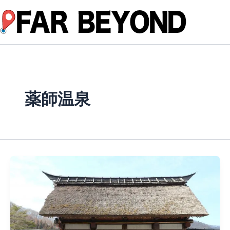
内
容
を
ス
キ
ッ
プ
薬師温泉