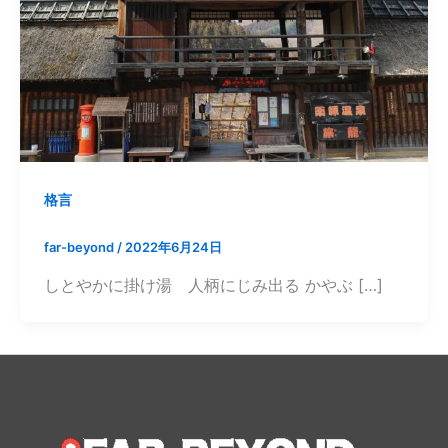
格言
far-beyond
/
2022年6月24日
しとやかに掛け湯 人柄にじみ出る かやぶ […]