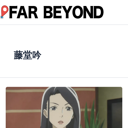
内
容
を
ス
キ
ッ
プ
藤堂吟