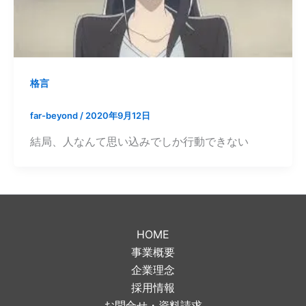
格言
far-beyond
/
2020年9月12日
結局、人なんて思い込みでしか行動できない
HOME
事業概要
企業理念
採用情報
お問合せ・資料請求