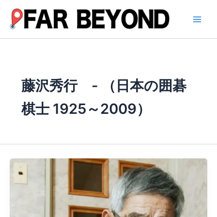
内
容
を
ス
キ
ッ
プ
藤沢秀行 - （日本の囲碁
棋士 1925～2009）