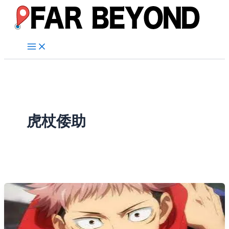
内
容
を
ス
キ
ッ
プ
虎杖倭助