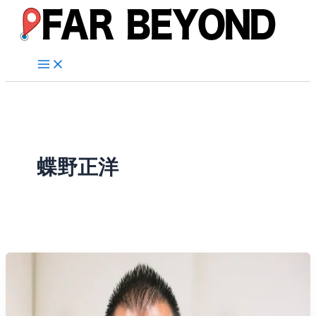
内
容
を
ス
キ
ッ
プ
蝶野正洋