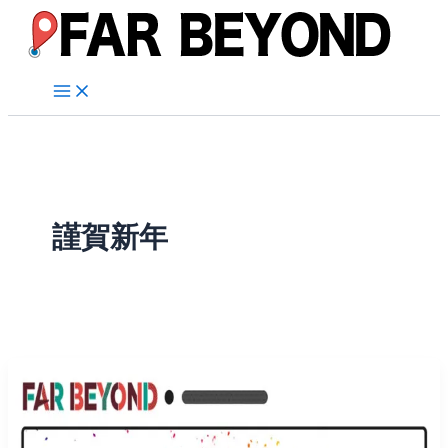
内
容
を
ス
キ
ッ
プ
謹賀新年