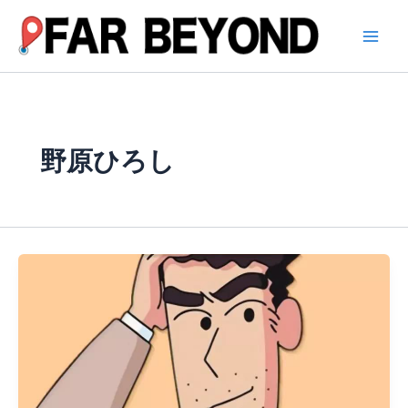
内
容
を
ス
キ
ッ
プ
野原ひろし