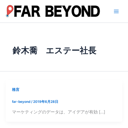
内
容
を
ス
キ
ッ
プ
鈴木喬 エステー社長
格言
far-beyond
/
2019年6月28日
マーケティングのデータは、アイデアが有効 […]