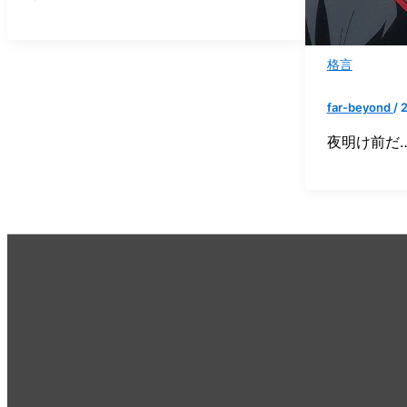
格言
far-beyond
/
夜明け前だ