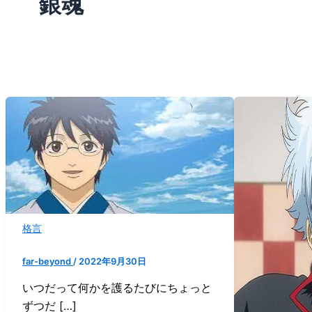
銀魂
格言
far-beyond
/
2022年9月30日
いつだって何かを護るたびにちょっと
ずつだ […]