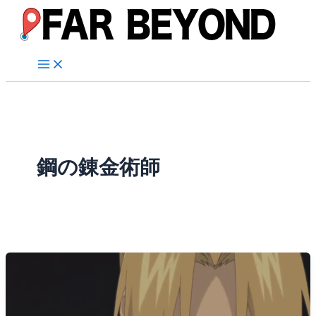
内
容
を
ス
キ
ッ
プ
鋼の錬金術師