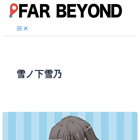
内
容
を
ス
キ
ッ
プ
雪ノ下雪乃