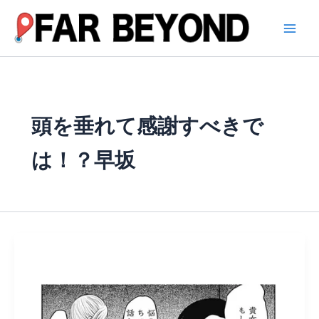
内
容
を
ス
キ
ッ
プ
頭を垂れて感謝すべきで
は！？早坂