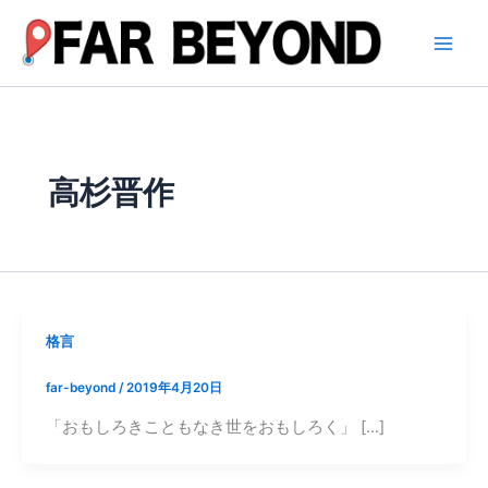
内
容
を
ス
キ
ッ
プ
高杉晋作
格言
far-beyond
/
2019年4月20日
「おもしろきこともなき世をおもしろく」 […]