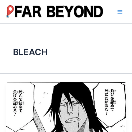
内
容
を
ス
キ
ッ
プ
BLEACH