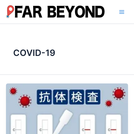
内
容
を
ス
キ
ッ
プ
COVID-19